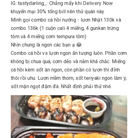
IG: tastydarling_: Chẳng mấy khi Delivery Now
khuyến mại 30% tổng bill nên thử quán này.
Mình gọi combo cá hồi nướng - lươn Nhật 130k và
combo 136k (1 cuộn cali 4 miếng, 4 gunkan trứng
tôm và 4 miếng cơm tempura tôm)
Nhìn chung là ngon các bạn ạ 😂
Combo cá hồi vs lươn ngon ấn tượng luôn. Phần cơm
không bị chua quá, cơm dẻo và nắm khá chắc. Miếng
cá hồi kèm sốt ăn ngon, còn phần có lươn thì đỉnh
thôi rồi uhu. Lươn mềm thơm, sốt teriyaki ngon lắm ý,
sốt mặn ngọt đậm đà. Nhất định phải thử nhé.