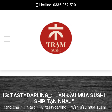
Hotline:
0336 252 590
IG: TASTYDARLING_: "LẦN ĐẦU MUA SUSHI
SHIP TẬN NHÀ..."
Trang chủ
/
Tin tức
/
IG: tastydarling_: "Lần đầu mua sushi